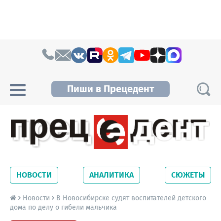
Skip to content
Пиши в Прецедент
Прецедент TV
Самые актуальные новости Новосибирска и
Новосибирской области. Читайте свежие
НОВОСТИ
АНАЛИТИКА
СЮЖЕТЫ
новости на сайте сетевого издания
Precedent.
Новости
В Новосибирске судят воспитателей детского
дома по делу о гибели мальчика