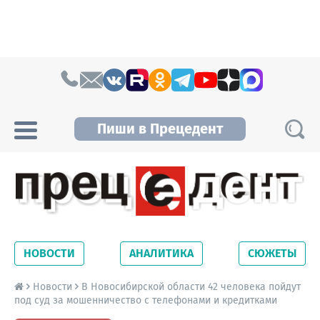
Skip to content
Пиши в Прецедент
Прецедент TV
Самые актуальные новости Новосибирска и
Новосибирской области. Читайте свежие
НОВОСТИ
АНАЛИТИКА
СЮЖЕТЫ
новости на сайте сетевого издания
Precedent.
Новости
В Новосибирской области 42 человека пойдут
под суд за мошенничество с телефонами и кредитками