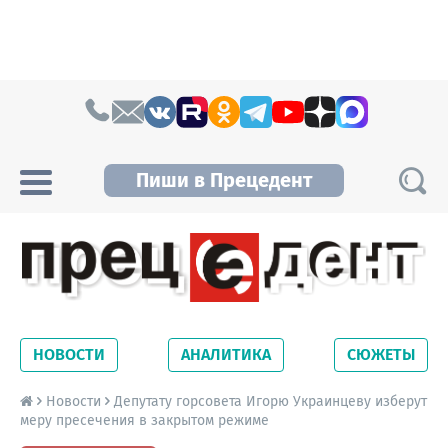
Skip to content
Пиши в Прецедент
Прецедент TV
Самые актуальные новости Новосибирска и
Новосибирской области. Читайте свежие
НОВОСТИ
АНАЛИТИКА
СЮЖЕТЫ
новости на сайте сетевого издания
Precedent.
Новости
Депутату горсовета Игорю Украинцеву изберут
меру пресечения в закрытом режиме