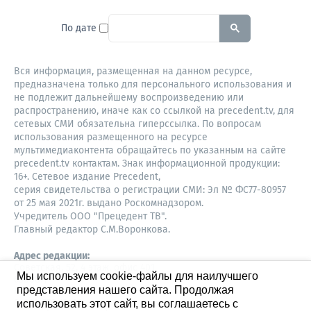
To search this site, enter a sear
По дате
Вся информация, размещенная на данном ресурсе,
предназначена только для персонального использования и
не подлежит дальнейшему воспроизведению или
распространению, иначе как со ссылкой на precedent.tv, для
сетевых СМИ обязательна гиперссылка. По вопросам
использования размещенного на ресурсе
мультимедиаконтента обращайтесь по указанным на сайте
precedent.tv контактам. Знак информационной продукции:
16+. Сетевое издание Precedent,
серия свидетельства о регистрации СМИ: Эл № ФС77-80957
от 25 мая 2021г. выдано Роскомнадзором.
Учредитель ООО "Прецедент ТВ".
Главный редактор С.М.Воронкова.
Адрес редакции:
Советская, 52, 4 этаж, офис 401
Мы используем cookie-файлы для наилучшего
630087,
представления нашего сайта. Продолжая
Новосибирск
8-960-779-12-96,
использовать этот сайт, вы соглашаетесь с