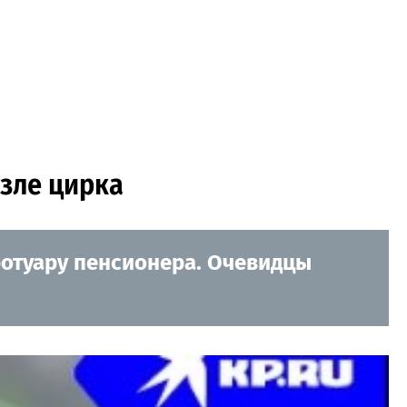
озле цирка
ротуару пенсионера. Очевидцы