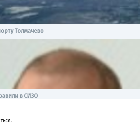
порту Толмачево
равили в СИЗО
ться
.