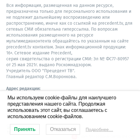
Вся информация, размещенная на данном ресурсе,
предназначена только для персонального использования и
не подлежит дальнейшему воспроизведению или
распространению, иначе как со ссылкой на precedent.tv, для
сетевых СМИ обязательна гиперссылка. По вопросам
использования размещенного на ресурсе
мультимедиаконтента обращайтесь по указанным на сайте
precedent.tv контактам. Знак информационной продукции:
16+. Сетевое издание Precedent,
серия свидетельства о регистрации СМИ: Эл № ФС77-80957
от 25 мая 2021г. выдано Роскомнадзором.
Учредитель ООО "Прецедент ТВ".
Главный редактор С.М.Воронкова.
Адрес редакции:
Советская, 52, 4 этаж, офис 401
Мы используем cookie-файлы для наилучшего
630087,
представления нашего сайта. Продолжая
Новосибирск
8-960-779-12-96,
использовать этот сайт, вы соглашаетесь с
S.Voronkova@precedent.tv
использованием cookie-файлов.
Принять
Отказаться
Подробнее…
Студия ЯЛ - создание сайтов для СМИ