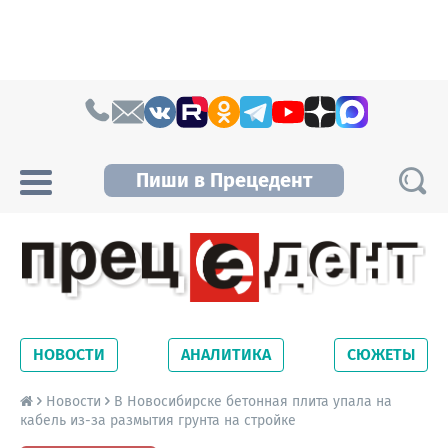
Skip to content
Пиши в Прецедент
Прецедент TV
Самые актуальные новости Новосибирска и
Новосибирской области. Читайте свежие
НОВОСТИ
АНАЛИТИКА
СЮЖЕТЫ
новости на сайте сетевого издания
Precedent.
Новости
В Новосибирске бетонная плита упала на
кабель из-за размытия грунта на стройке