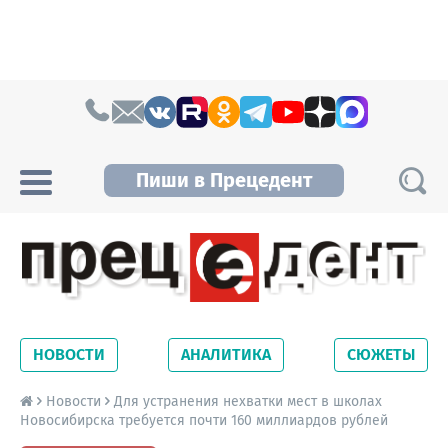
Skip to content
Пиши в Прецедент
Прецедент TV
Самые актуальные новости Новосибирска и
Новосибирской области. Читайте свежие
НОВОСТИ
АНАЛИТИКА
СЮЖЕТЫ
новости на сайте сетевого издания
Precedent.
Новости
Для устранения нехватки мест в школах
Новосибирска требуется почти 160 миллиардов рублей