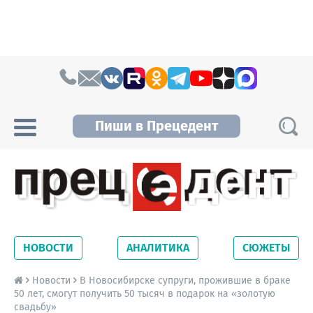
Skip to content
Пиши в Прецедент
Прецедент TV
Самые актуальные новости Новосибирска и
Новосибирской области. Читайте свежие
НОВОСТИ
АНАЛИТИКА
СЮЖЕТЫ
новости на сайте сетевого издания
Precedent.
Новости
В Новосибирске супруги, прожившие в браке
50 лет, смогут получить 50 тысяч в подарок на «золотую
свадьбу»