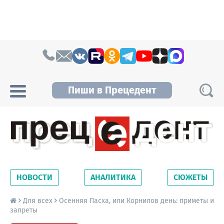
Skip to content
Пиши в Прецедент
Прецедент TV
Самые актуальные новости Новосибирска и
Новосибирской области. Читайте свежие
НОВОСТИ
АНАЛИТИКА
СЮЖЕТЫ
новости на сайте сетевого издания
Precedent.
Для всех
Осенняя Пасха, или Корнилов день: приметы и
запреты