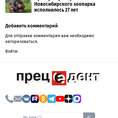
Новосибирского зоопарка
исполнилось 27 лет
Добавить комментарий
Comment section
Для отправки комментария вам необходимо
авторизоваться
.
Войти:
To search this site, enter a sear
По дате