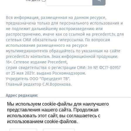
Вся информация, размещенная на данном ресурсе,
предназначена только для персонального использования и
не подлежит дальнейшему воспроизведению или
распространению, иначе как со ссылкой на precedent.tv, для
сетевых СМИ обязательна гиперссылка. По вопросам
использования размещенного на ресурсе
мультимедиаконтента обращайтесь по указанным на сайте
precedent.tv контактам. Знак информационной продукции:
16+. Сетевое издание Precedent,
серия свидетельства о регистрации СМИ: Эл № ФС77-80957
от 25 мая 2021г. выдано Роскомнадзором.
Учредитель ООО "Прецедент ТВ".
Главный редактор С.М.Воронкова.
Адрес редакции:
Советская, 52, 4 этаж, офис 401
Мы используем cookie-файлы для наилучшего
630087,
представления нашего сайта. Продолжая
Новосибирск
8-960-779-12-96,
использовать этот сайт, вы соглашаетесь с
S.Voronkova@precedent.tv
использованием cookie-файлов.