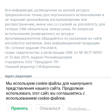
Вся информация, размещенная на данном ресурсе,
предназначена только для персонального использования и
не подлежит дальнейшему воспроизведению или
распространению, иначе как со ссылкой на precedent.tv, для
сетевых СМИ обязательна гиперссылка. По вопросам
использования размещенного на ресурсе
мультимедиаконтента обращайтесь по указанным на сайте
precedent.tv контактам. Знак информационной продукции:
16+. Сетевое издание Precedent,
серия свидетельства о регистрации СМИ: Эл № ФС77-80957
от 25 мая 2021г. выдано Роскомнадзором.
Учредитель ООО "Прецедент ТВ".
Главный редактор С.М.Воронкова.
Адрес редакции:
Советская, 52, 4 этаж, офис 401
Мы используем cookie-файлы для наилучшего
630087,
представления нашего сайта. Продолжая
Новосибирск
8-960-779-12-96,
использовать этот сайт, вы соглашаетесь с
S.Voronkova@precedent.tv
использованием cookie-файлов.
Принять
Отказаться
Подробнее…