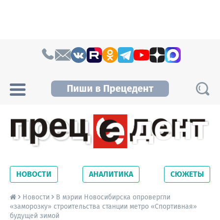
Skip to content
Пиши в Прецедент
Прецедент TV
Самые актуальные новости Новосибирска и
Новосибирской области. Читайте свежие
НОВОСТИ
АНАЛИТИКА
СЮЖЕТЫ
новости на сайте сетевого издания
Precedent.
Новости
В мэрии Новосибирска опровергли
«заморозку» строительства станции метро «Спортивная»
будущей зимой