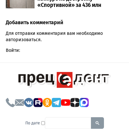
«Спортивной» за 436 млн
Добавить комментарий
Comment section
Для отправки комментария вам необходимо
авторизоваться
.
Войти:
To search this site, enter a sear
По дате