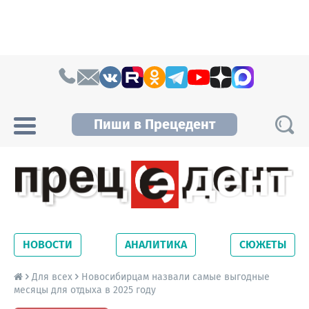
Skip to content
Пиши в Прецедент
Прецедент TV
Самые актуальные новости Новосибирска и
Новосибирской области. Читайте свежие
НОВОСТИ
АНАЛИТИКА
СЮЖЕТЫ
новости на сайте сетевого издания
Precedent.
Для всех
Новосибирцам назвали самые выгодные
месяцы для отдыха в 2025 году