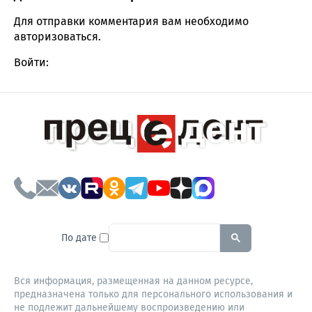
Comment section
Для отправки комментария вам необходимо
авторизоваться
.
Войти:
To search this site, enter a sear
По дате
Вся информация, размещенная на данном ресурсе,
предназначена только для персонального использования и
не подлежит дальнейшему воспроизведению или