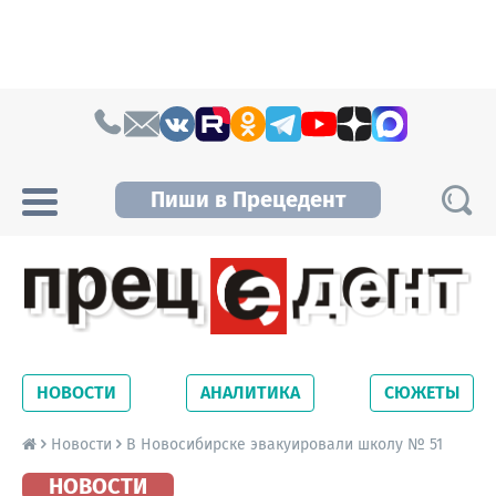
Skip to content
Пиши в Прецедент
Прецедент TV
Самые актуальные новости Новосибирска и
Новосибирской области. Читайте свежие
НОВОСТИ
АНАЛИТИКА
СЮЖЕТЫ
новости на сайте сетевого издания
Precedent.
Новости
В Новосибирске эвакуировали школу № 51
НОВОСТИ