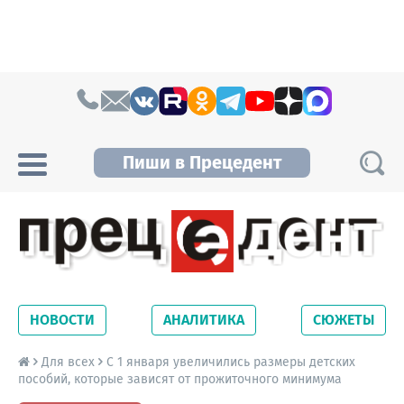
Skip to content
Пиши в Прецедент
Прецедент TV
Самые актуальные новости Новосибирска и
Новосибирской области. Читайте свежие
НОВОСТИ
АНАЛИТИКА
СЮЖЕТЫ
новости на сайте сетевого издания
Precedent.
Для всех
С 1 января увеличились размеры детских
пособий, которые зависят от прожиточного минимума