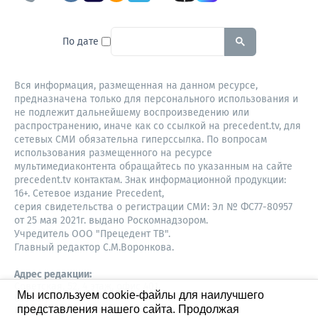
To search this site, enter a sear
По дате
Вся информация, размещенная на данном ресурсе,
предназначена только для персонального использования и
не подлежит дальнейшему воспроизведению или
распространению, иначе как со ссылкой на precedent.tv, для
сетевых СМИ обязательна гиперссылка. По вопросам
использования размещенного на ресурсе
мультимедиаконтента обращайтесь по указанным на сайте
precedent.tv контактам. Знак информационной продукции:
16+. Сетевое издание Precedent,
серия свидетельства о регистрации СМИ: Эл № ФС77-80957
от 25 мая 2021г. выдано Роскомнадзором.
Учредитель ООО "Прецедент ТВ".
Главный редактор С.М.Воронкова.
Адрес редакции:
Советская, 52, 4 этаж, офис 401
Мы используем cookie-файлы для наилучшего
630087,
представления нашего сайта. Продолжая
Новосибирск