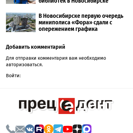
библиотек в Новосибирске
В Новосибирске первую очередь
миниполиса «Фора» сдали с
опережением графика
Добавить комментарий
Comment section
Для отправки комментария вам необходимо
авторизоваться
.
Войти: