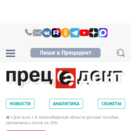
Skip to content
Пиши в Прецедент
Прецедент TV
Самые актуальные новости Новосибирска и
Новосибирской области. Читайте свежие
НОВОСТИ
АНАЛИТИКА
СЮЖЕТЫ
новости на сайте сетевого издания
Precedent.
Для всех
В Новосибирской области детские пособия
увеличились почти на 10%