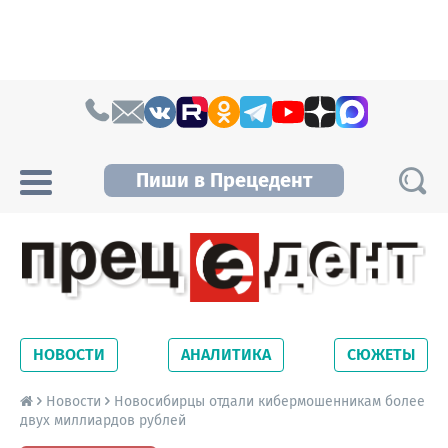
Skip to content
Пиши в Прецедент
Прецедент TV
Самые актуальные новости Новосибирска и
Новосибирской области. Читайте свежие
НОВОСТИ
АНАЛИТИКА
СЮЖЕТЫ
новости на сайте сетевого издания
Precedent.
Новости
Новосибирцы отдали кибермошенникам более
двух миллиардов рублей