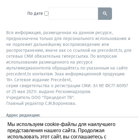
To search this site, enter a sear
По дате
Вся информация, размещенная на данном ресурсе,
предназначена только для персонального использования и
не подлежит дальнейшему воспроизведению или
распространению, иначе как со ссылкой на precedent.tv, для
сетевых СМИ обязательна гиперссылка. По вопросам
использования размещенного на ресурсе
мультимедиаконтента обращайтесь по указанным на сайте
precedent.tv контактам. Знак информационной продукции:
16+. Сетевое издание Precedent,
серия свидетельства о регистрации СМИ: Эл № ФС77-80957
от 25 мая 2021г. выдано Роскомнадзором.
Учредитель ООО "Прецедент ТВ".
Главный редактор С.М.Воронкова.
Адрес редакции:
Советская, 52, 4 этаж, офис 401
Мы используем cookie-файлы для наилучшего
630087,
представления нашего сайта. Продолжая
Новосибирск
8-960-779-12-96,
использовать этот сайт, вы соглашаетесь с