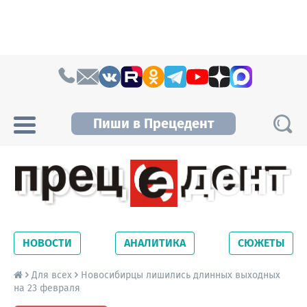
Skip to content
Пиши в Прецедент
Прецедент TV
Самые актуальные новости Новосибирска и
Новосибирской области. Читайте свежие
НОВОСТИ
АНАЛИТИКА
СЮЖЕТЫ
новости на сайте сетевого издания
Precedent.
Для всех
Новосибирцы лишились длинных выходных
на 23 февраля