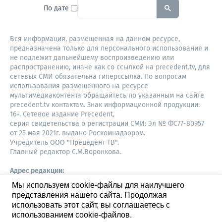
To search this site, enter a sear
По дате
Вся информация, размещенная на данном ресурсе,
предназначена только для персонального использования и
не подлежит дальнейшему воспроизведению или
распространению, иначе как со ссылкой на precedent.tv, для
сетевых СМИ обязательна гиперссылка. По вопросам
использования размещенного на ресурсе
мультимедиаконтента обращайтесь по указанным на сайте
precedent.tv контактам. Знак информационной продукции:
16+. Сетевое издание Precedent,
серия свидетельства о регистрации СМИ: Эл № ФС77-80957
от 25 мая 2021г. выдано Роскомнадзором.
Учредитель ООО "Прецедент ТВ".
Главный редактор С.М.Воронкова.
Адрес редакции:
Советская, 52, 4 этаж, офис 401
Мы используем cookie-файлы для наилучшего
630087,
представления нашего сайта. Продолжая
Новосибирск
8-960-779-12-96,
использовать этот сайт, вы соглашаетесь с
S.Voronkova@precedent.tv
использованием cookie-файлов.