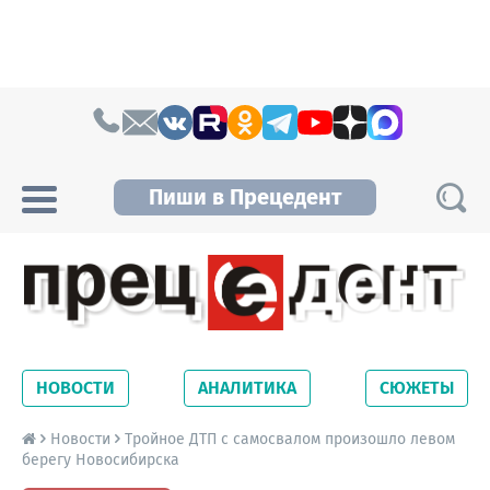
Skip to content
Пиши в Прецедент
Прецедент TV
Самые актуальные новости Новосибирска и
Новосибирской области. Читайте свежие
НОВОСТИ
АНАЛИТИКА
СЮЖЕТЫ
новости на сайте сетевого издания
Precedent.
Новости
Тройное ДТП с самосвалом произошло левом
берегу Новосибирска