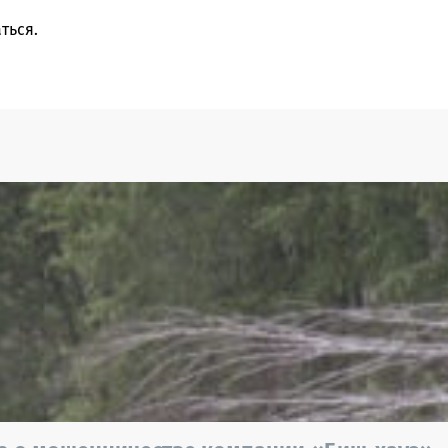
ться
.