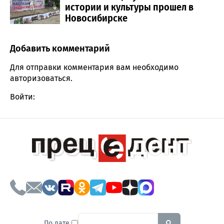
истории и культуры прошел в
Новосибирске
Добавить комментарий
Comment section
Для отправки комментария вам необходимо
авторизоваться
.
Войти:
To search this site, enter a sear
По дате