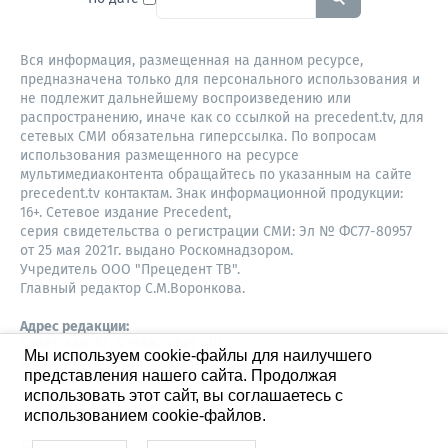
Вся информация, размещенная на данном ресурсе,
предназначена только для персонального использования и
не подлежит дальнейшему воспроизведению или
распространению, иначе как со ссылкой на precedent.tv, для
сетевых СМИ обязательна гиперссылка. По вопросам
использования размещенного на ресурсе
мультимедиаконтента обращайтесь по указанным на сайте
precedent.tv контактам. Знак информационной продукции:
16+. Сетевое издание Precedent,
серия свидетельства о регистрации СМИ: Эл № ФС77-80957
от 25 мая 2021г. выдано Роскомнадзором.
Учредитель ООО "Прецедент ТВ".
Главный редактор С.М.Воронкова.
Адрес редакции:
Советская, 52, 4 этаж, офис 401
Мы используем cookie-файлы для наилучшего
630087,
представления нашего сайта. Продолжая
Новосибирск
8-960-779-12-96,
использовать этот сайт, вы соглашаетесь с
S.Voronkova@precedent.tv
использованием cookie-файлов.