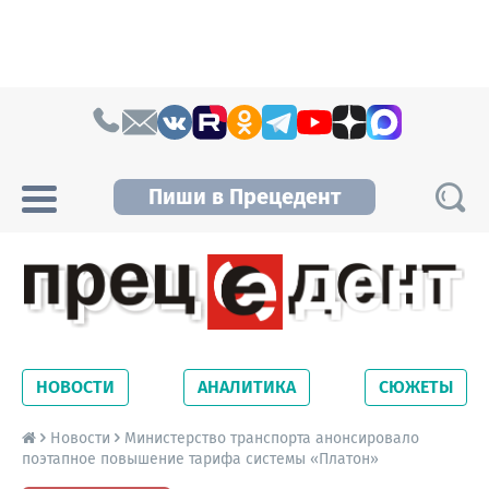
Skip to content
Пиши в Прецедент
Прецедент TV
Самые актуальные новости Новосибирска и
Новосибирской области. Читайте свежие
НОВОСТИ
АНАЛИТИКА
СЮЖЕТЫ
новости на сайте сетевого издания
Precedent.
Новости
Министерство транспорта анонсировало
поэтапное повышение тарифа системы «Платон»