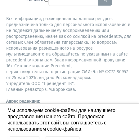
Вся информация, размещенная на данном ресурсе,
предназначена только для персонального использования и
не подлежит дальнейшему воспроизведению или
распространению, иначе как со ссылкой на precedent.tv, для
сетевых СМИ обязательна гиперссылка. По вопросам
использования размещенного на ресурсе
мультимедиаконтента обращайтесь по указанным на сайте
precedent.tv контактам. Знак информационной продукции:
16+. Сетевое издание Precedent,
серия свидетельства о регистрации СМИ: Эл № ФС77-80957
от 25 мая 2021г. выдано Роскомнадзором.
Учредитель ООО "Прецедент ТВ".
Главный редактор С.М.Воронкова.
Адрес редакции:
Советская, 52, 4 этаж, офис 401
Мы используем cookie-файлы для наилучшего
630087,
представления нашего сайта. Продолжая
Новосибирск
8-960-779-12-96,
использовать этот сайт, вы соглашаетесь с
S.Voronkova@precedent.tv
использованием cookie-файлов.