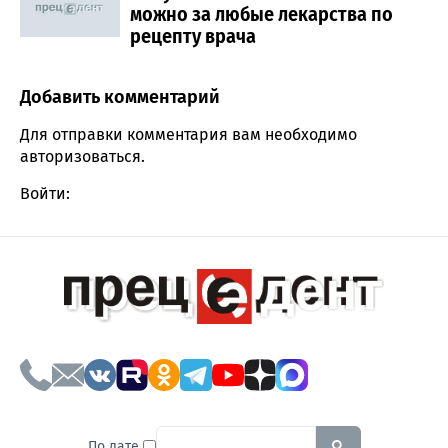
можно за любые лекарства по
рецепту врача
Добавить комментарий
Comment section
Для отправки комментария вам необходимо
авторизоваться
.
Войти:
To search this site, enter a sear
По дате