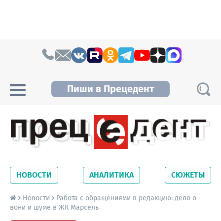
Skip to content
Пиши в Прецедент
Прецедент TV
Самые актуальные новости Новосибирска и
Новосибирской области. Читайте свежие
НОВОСТИ
АНАЛИТИКА
СЮЖЕТЫ
новости на сайте сетевого издания
Precedent.
Новости
Работа с обращениями в редакцию: дело о
вони и шуме в ЖК Марсель