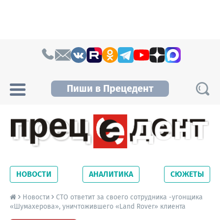
Skip to content
Пиши в Прецедент
Прецедент TV
Самые актуальные новости Новосибирска и
Новосибирской области. Читайте свежие
НОВОСТИ
АНАЛИТИКА
СЮЖЕТЫ
новости на сайте сетевого издания
Precedent.
Новости
СТО ответит за своего сотрудника -угонщика
«Шумахерова», уничтожившего «Land Rover» клиента