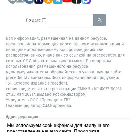
To search this site, enter a sear
По дате
Вся информация, размещенная на данном ресурсе,
предназначена только для персонального использования и
не подлежит дальнейшему воспроизведению или
распространению, иначе как со ссылкой на precedent.tv, для
сетевых СМИ обязательна гиперссылка. По вопросам
использования размещенного на ресурсе
мультимедиаконтента обращайтесь по указанным на сайте
precedent.tv контактам. Знак информационной продукции:
16+. Сетевое издание Precedent,
серия свидетельства о регистрации СМИ: Эл № ФС77-80957
от 25 мая 2021г. выдано Роскомнадзором.
Учредитель ООО "Прецедент ТВ".
Главный редактор С.М.Воронкова.
Адрес редакции:
Советская, 52, 4 этаж, офис 401
Мы используем cookie-файлы для наилучшего
630087,
представления нашего сайта. Продолжая
Новосибирск