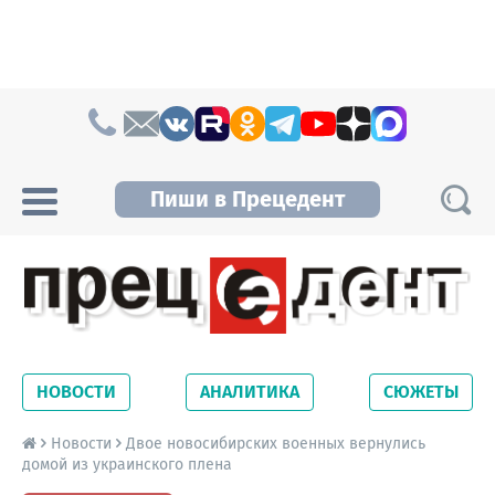
Skip to content
Пиши в Прецедент
Прецедент TV
Самые актуальные новости Новосибирска и
Новосибирской области. Читайте свежие
НОВОСТИ
АНАЛИТИКА
СЮЖЕТЫ
новости на сайте сетевого издания
Precedent.
Новости
Двое новосибирских военных вернулись
домой из украинского плена