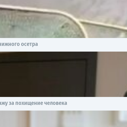
книжного осетра
ажу за похищение человека