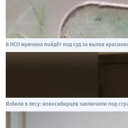
В НСО мужчина пойдёт под суд за вылов красно
Избили в лесу: новосибирцев заключили под стр