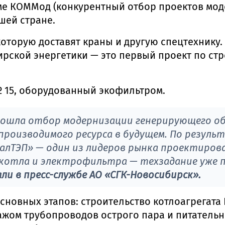
е КОММод (конкурентный отбор проектов мод
шей стране.
которую доставят краны и другую спецтехнику.
ирской энергетики — это первый проект по с
№ 15, оборудованный экофильтром.
 прошла отбор модернизации генерирующего о
производимого ресурса в будущем. По резуль
лТЭП» — один из лидеров рынка проектирова
отла и электрофильтра — техзадание уже п
и в пресс-службе АО «СГК-Новосибирск».
новных этапов: строительство котлоагрегата 
тажом трубопроводов острого пара и питатель