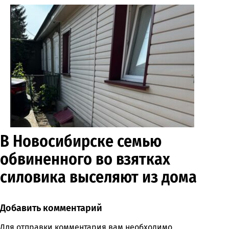
В Новосибирске семью
обвиненного во взятках
силовика выселяют из дома
Добавить комментарий
Comment section
Для отправки комментария вам необходимо