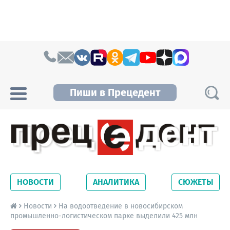
Skip to content
Пиши в Прецедент
Прецедент TV
Самые актуальные новости Новосибирска и
Новосибирской области. Читайте свежие
НОВОСТИ
АНАЛИТИКА
СЮЖЕТЫ
новости на сайте сетевого издания
Precedent.
Новости
На водоотведение в новосибирском
промышленно-логистическом парке выделили 425 млн