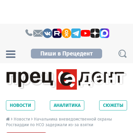
Skip to content
Пиши в Прецедент
Прецедент TV
Самые актуальные новости Новосибирска и
Новосибирской области. Читайте свежие
НОВОСТИ
АНАЛИТИКА
СЮЖЕТЫ
новости на сайте сетевого издания
Precedent.
Новости
Начальника вневедомственной охраны
Росгвардии по НСО задержали из-за взятки