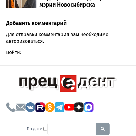
мэрии Новосибирска
Добавить комментарий
Comment section
Для отправки комментария вам необходимо
авторизоваться
.
Войти:
To search this site, enter a sear
По дате