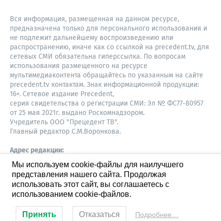
Вся информация, размещенная на данном ресурсе,
предназначена только для персонального использования и
не подлежит дальнейшему воспроизведению или
распространению, иначе как со ссылкой на precedent.tv, для
сетевых СМИ обязательна гиперссылка. По вопросам
использования размещенного на ресурсе
мультимедиаконтента обращайтесь по указанным на сайте
precedent.tv контактам. Знак информационной продукции:
16+. Сетевое издание Precedent,
серия свидетельства о регистрации СМИ: Эл № ФС77-80957
от 25 мая 2021г. выдано Роскомнадзором.
Учредитель ООО "Прецедент ТВ".
Главный редактор С.М.Воронкова.
Адрес редакции:
Советская, 52, 4 этаж, офис 401
Мы используем cookie-файлы для наилучшего
630087,
представления нашего сайта. Продолжая
Новосибирск
8-960-779-12-96,
использовать этот сайт, вы соглашаетесь с
S.Voronkova@precedent.tv
использованием cookie-файлов.
Принять
Отказаться
Подробнее…