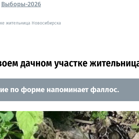
Выборы-2026
тке жительница Новосибирска
воем дачном участке жительниц
ние по форме напоминает фаллос.