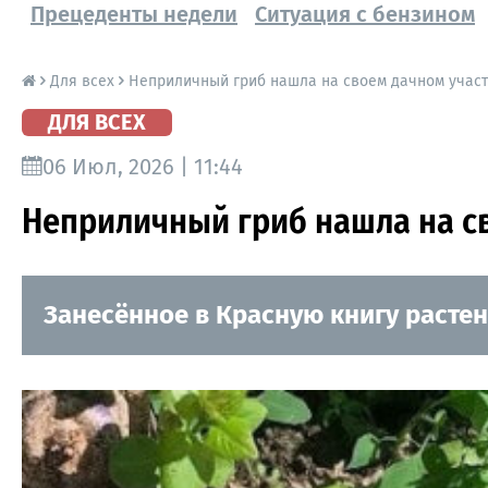
Прецеденты недели
Ситуация с бензином
Для всех
Неприличный гриб нашла на своем дачном учас
ДЛЯ ВСЕХ
06 Июл, 2026 | 11:44
Неприличный гриб нашла на с
Занесённое в Красную книгу расте