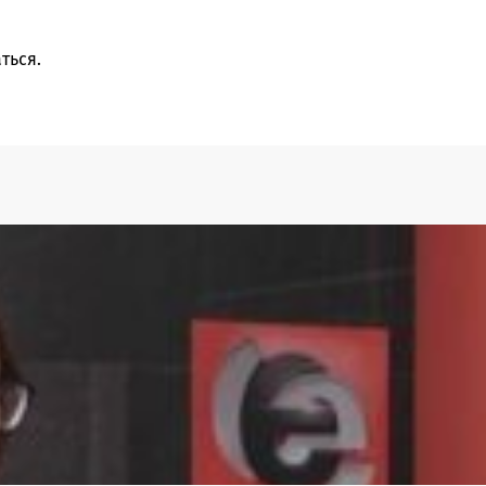
ться
.