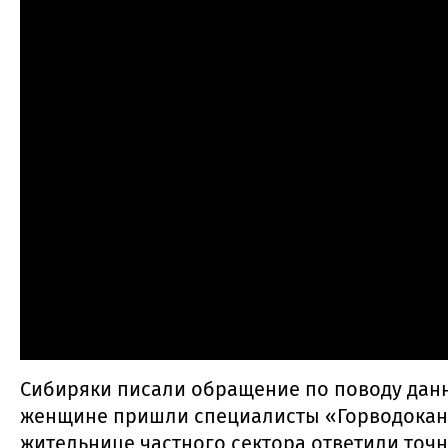
Сибиряки писали обращение по поводу данн
женщине пришли специалисты «Горводоканал
жительнице частного сектора ответили точн