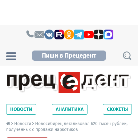
Skip to content
Пиши в Прецедент
Прецедент TV
Самые актуальные новости Новосибирска и
Новосибирской области. Читайте свежие
НОВОСТИ
АНАЛИТИКА
СЮЖЕТЫ
новости на сайте сетевого издания
Precedent.
Новости
Новосибирец легализовал 620 тысяч рублей,
полученных с продажи наркотиков