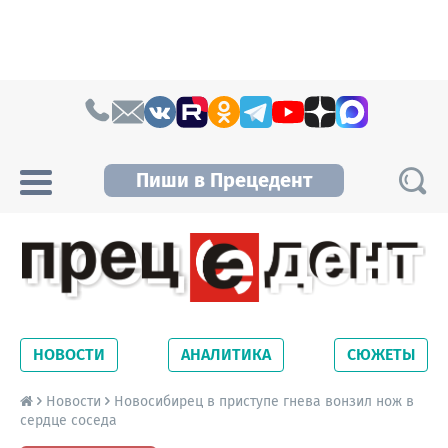
Skip to content
Пиши в Прецедент
Прецедент TV
Самые актуальные новости Новосибирска и
Новосибирской области. Читайте свежие
НОВОСТИ
АНАЛИТИКА
СЮЖЕТЫ
новости на сайте сетевого издания
Precedent.
Новости
Новосибирец в приступе гнева вонзил нож в
сердце соседа