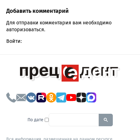
Добавить комментарий
Comment section
Для отправки комментария вам необходимо
авторизоваться
.
Войти:
To search this site, enter a sear
По дате
Вся информация, размещенная на данном ресурсе,