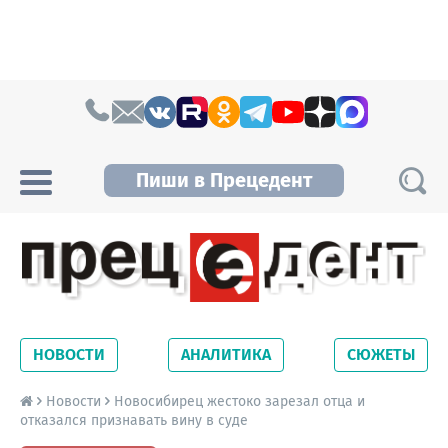
Skip to content
Пиши в Прецедент
Прецедент TV
Самые актуальные новости Новосибирска и
Новосибирской области. Читайте свежие
НОВОСТИ
АНАЛИТИКА
СЮЖЕТЫ
новости на сайте сетевого издания
Precedent.
Новости
Новосибирец жестоко зарезал отца и
отказался признавать вину в суде