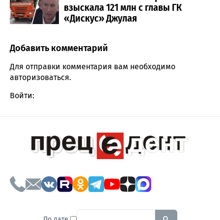
взыскала 121 млн с главы ГК
«Дискус» Джулая
Добавить комментарий
Comment section
Для отправки комментария вам необходимо
авторизоваться
.
Войти:
To search this site, enter a sear
По дате