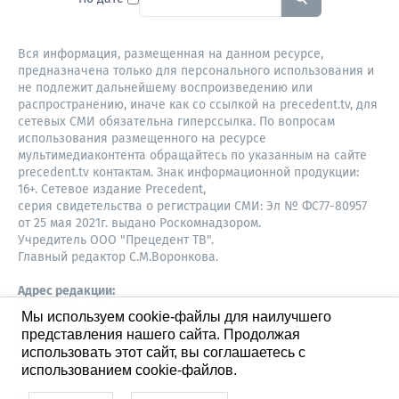
Вся информация, размещенная на данном ресурсе,
предназначена только для персонального использования и
не подлежит дальнейшему воспроизведению или
распространению, иначе как со ссылкой на precedent.tv, для
сетевых СМИ обязательна гиперссылка. По вопросам
использования размещенного на ресурсе
мультимедиаконтента обращайтесь по указанным на сайте
precedent.tv контактам. Знак информационной продукции:
16+. Сетевое издание Precedent,
серия свидетельства о регистрации СМИ: Эл № ФС77-80957
от 25 мая 2021г. выдано Роскомнадзором.
Учредитель ООО "Прецедент ТВ".
Главный редактор С.М.Воронкова.
Адрес редакции:
Советская, 52, 4 этаж, офис 401
Мы используем cookie-файлы для наилучшего
630087,
представления нашего сайта. Продолжая
Новосибирск
8-960-779-12-96,
использовать этот сайт, вы соглашаетесь с
S.Voronkova@precedent.tv
использованием cookie-файлов.