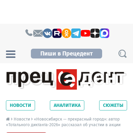
Skip to content
Пиши в Прецедент
Прецедент TV
Самые актуальные новости Новосибирска и
Новосибирской области. Читайте свежие
НОВОСТИ
АНАЛИТИКА
СЮЖЕТЫ
новости на сайте сетевого издания
Precedent.
Новости
«Новосибирск — прекрасный город»: автор
«Тотального диктанта-2026» рассказал об участии в акции