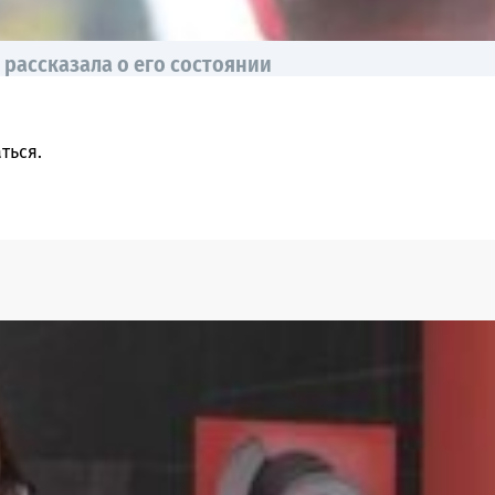
 рассказала о его состоянии
ться
.