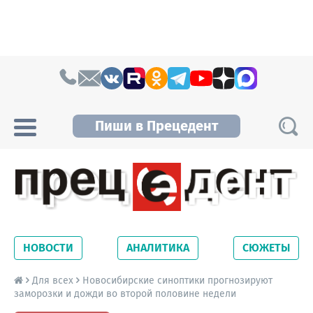
Skip to content
Пиши в Прецедент
Прецедент TV
Самые актуальные новости Новосибирска и
Новосибирской области. Читайте свежие
НОВОСТИ
АНАЛИТИКА
СЮЖЕТЫ
новости на сайте сетевого издания
Precedent.
Для всех
Новосибирские синоптики прогнозируют
заморозки и дожди во второй половине недели