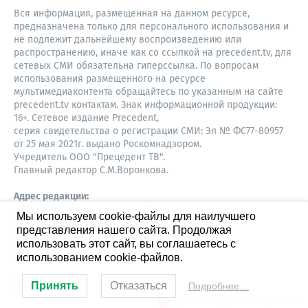
Вся информация, размещенная на данном ресурсе,
предназначена только для персонального использования и
не подлежит дальнейшему воспроизведению или
распространению, иначе как со ссылкой на precedent.tv, для
сетевых СМИ обязательна гиперссылка. По вопросам
использования размещенного на ресурсе
мультимедиаконтента обращайтесь по указанным на сайте
precedent.tv контактам. Знак информационной продукции:
16+. Сетевое издание Precedent,
серия свидетельства о регистрации СМИ: Эл № ФС77-80957
от 25 мая 2021г. выдано Роскомнадзором.
Учредитель ООО "Прецедент ТВ".
Главный редактор С.М.Воронкова.
Адрес редакции:
Советская, 52, 4 этаж, офис 401
Мы используем cookie-файлы для наилучшего
630087,
представления нашего сайта. Продолжая
Новосибирск
8-960-779-12-96,
использовать этот сайт, вы соглашаетесь с
S.Voronkova@precedent.tv
использованием cookie-файлов.
Принять
Отказаться
Подробнее…
Студия ЯЛ - создание сайтов для СМИ