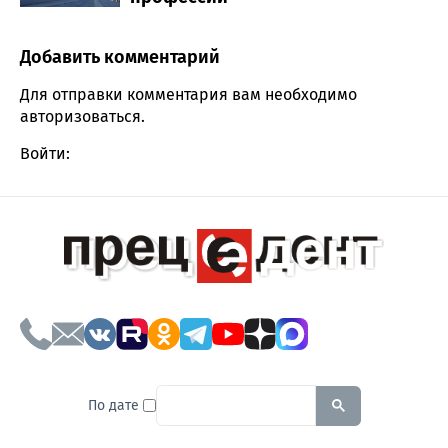
Добавить комментарий
Comment section
Для отправки комментария вам необходимо
авторизоваться
.
Войти:
To search this site, enter a sear
По дате