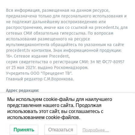
Вся информация, размещенная на данном ресурсе,
предназначена только для персонального использования и
не подлежит дальнейшему воспроизведению или
распространению, иначе как со ссылкой на precedent.tv, для
сетевых СМИ обязательна гиперссылка. По вопросам
использования размещенного на ресурсе
мультимедиаконтента обращайтесь по указанным на сайте
precedent.tv контактам. Знак информационной продукции:
16+. Сетевое издание Precedent,
серия свидетельства о регистрации СМИ: Эл № ФС77-80957
от 25 мая 2021г. выдано Роскомнадзором.
Учредитель ООО "Прецедент ТВ".
Главный редактор С.М.Воронкова.
Адрес редакции:
Советская, 52, 4 этаж, офис 401
Мы используем cookie-файлы для наилучшего
630087,
представления нашего сайта. Продолжая
Новосибирск
8-960-779-12-96,
использовать этот сайт, вы соглашаетесь с
S.Voronkova@precedent.tv
использованием cookie-файлов.
Принять
Отказаться
Подробнее…