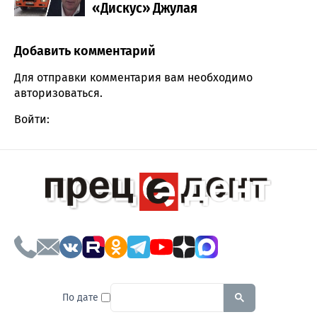
«Дискус» Джулая
Добавить комментарий
Comment section
Для отправки комментария вам необходимо
авторизоваться
.
Войти:
To search this site, enter a sear
По дате