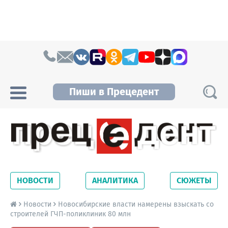
Skip to content
Пиши в Прецедент
Прецедент TV
Самые актуальные новости Новосибирска и
Новосибирской области. Читайте свежие
НОВОСТИ
АНАЛИТИКА
СЮЖЕТЫ
новости на сайте сетевого издания
Precedent.
Новости
Новосибирские власти намерены взыскать со
строителей ГЧП-поликлиник 80 млн