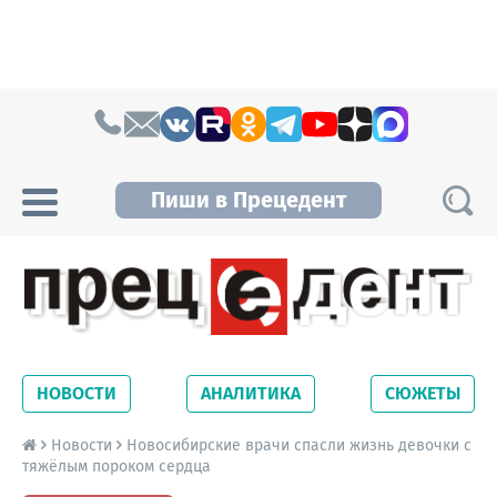
Skip to content
Пиши в Прецедент
Прецедент TV
Самые актуальные новости Новосибирска и
Новосибирской области. Читайте свежие
НОВОСТИ
АНАЛИТИКА
СЮЖЕТЫ
новости на сайте сетевого издания
Precedent.
Новости
Новосибирские врачи спасли жизнь девочки с
тяжёлым пороком сердца