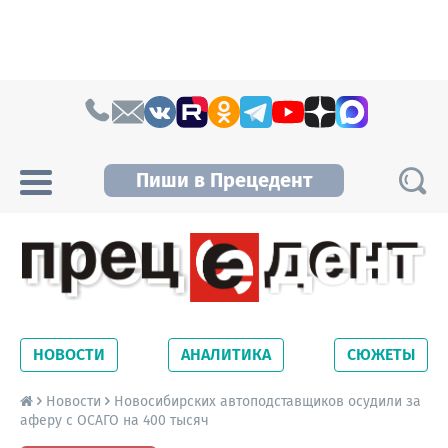
Skip to content
Пиши в Прецедент
Прецедент TV
Самые актуальные новости Новосибирска и
Новосибирской области. Читайте свежие
НОВОСТИ
АНАЛИТИКА
СЮЖЕТЫ
новости на сайте сетевого издания
Precedent.
Новости
Новосибирских автоподставщиков осудили за
аферу с ОСАГО на 400 тысяч