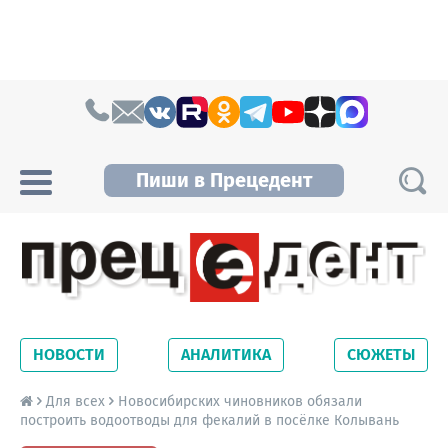
Skip to content
Пиши в Прецедент
Прецедент TV
Самые актуальные новости Новосибирска и
Новосибирской области. Читайте свежие
НОВОСТИ
АНАЛИТИКА
СЮЖЕТЫ
новости на сайте сетевого издания
Precedent.
Для всех
Новосибирских чиновников обязали
построить водоотводы для фекалий в посёлке Колывань