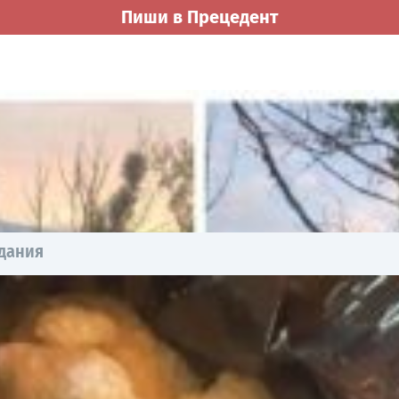
Пиши в Прецедент
здания