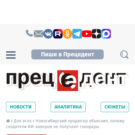
Skip to content
Пиши в Прецедент
Прецедент TV
Самые актуальные новости Новосибирска и
Новосибирской области. Читайте свежие
НОВОСТИ
АНАЛИТИКА
СЮЖЕТЫ
новости на сайте сетевого издания
Precedent.
Для всех
Новосибирский продюсер объяснил, почему
создатели ИИ-каверов не получают гонорары