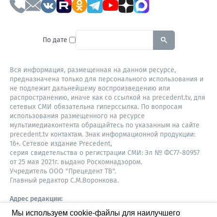
To search this site, enter a sear
По дате
Вся информация, размещенная на данном ресурсе,
предназначена только для персонального использования и
не подлежит дальнейшему воспроизведению или
распространению, иначе как со ссылкой на precedent.tv, для
сетевых СМИ обязательна гиперссылка. По вопросам
использования размещенного на ресурсе
мультимедиаконтента обращайтесь по указанным на сайте
precedent.tv контактам. Знак информационной продукции:
16+. Сетевое издание Precedent,
серия свидетельства о регистрации СМИ: Эл № ФС77-80957
от 25 мая 2021г. выдано Роскомнадзором.
Учредитель ООО "Прецедент ТВ".
Главный редактор С.М.Воронкова.
Адрес редакции:
Советская, 52, 4 этаж, офис 401
Мы используем cookie-файлы для наилучшего
630087,