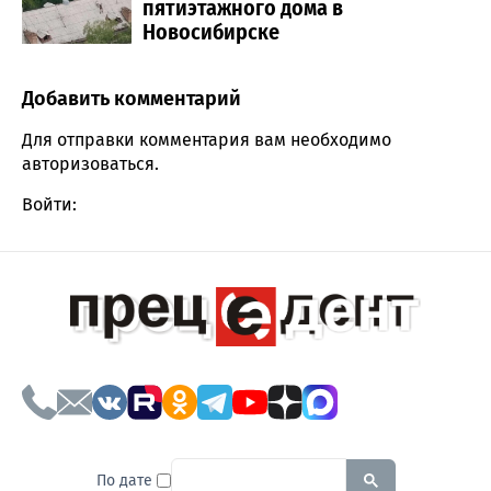
пятиэтажного дома в
Новосибирске
Добавить комментарий
Comment section
Для отправки комментария вам необходимо
авторизоваться
.
Войти:
To search this site, enter a sear
По дате