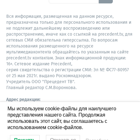
Вся информация, размещенная на данном ресурсе,
предназначена только для персонального использования и
не подлежит дальнейшему воспроизведению или
распространению, иначе как со ссылкой на precedent.tv, для
сетевых СМИ обязательна гиперссылка. По вопросам
использования размещенного на ресурсе
мультимедиаконтента обращайтесь по указанным на сайте
precedent.tv контактам. Знак информационной продукции:
16+. Сетевое издание Precedent,
серия свидетельства о регистрации СМИ: Эл № ФС77-80957
от 25 мая 2021г. выдано Роскомнадзором.
Учредитель ООО "Прецедент ТВ".
Главный редактор С.М.Воронкова.
Адрес редакции:
Советская, 52, 4 этаж, офис 401
Мы используем cookie-файлы для наилучшего
630087,
представления нашего сайта. Продолжая
Новосибирск
8-960-779-12-96,
использовать этот сайт, вы соглашаетесь с
S.Voronkova@precedent.tv
использованием cookie-файлов.