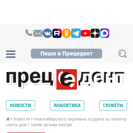
Skip to content
Пиши в Прецедент
Прецедент TV
Самые актуальные новости Новосибирска и
Новосибирской области. Читайте свежие
НОВОСТИ
АНАЛИТИКА
СЮЖЕТЫ
новости на сайте сетевого издания
Precedent.
Новости
Новосибирского пиромана осудили за попытку
сжечь дом с тремя детьми внутри