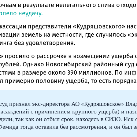
очвам в результате нелегального слива отход
рпело неудачу.
кассации представители «Кудряшовского» на
ивации земель на местности, где случилось «
инга без удовлетворения.
» просило о рассрочке в возмещении ущерба с
рублей. Однако Новосибирский районный суд 
стями в размере около 390 миллионов. По инф
 примерно половину ущерба, то есть порядка
суд признал экс-директора АО «Кудряшовское» Влад
саждений с причинением крупного ущерба) и назна
или, так как он отбыл срок, находясь в СИЗО. Иск
емида тогда оставила без рассмотрения, и он был з