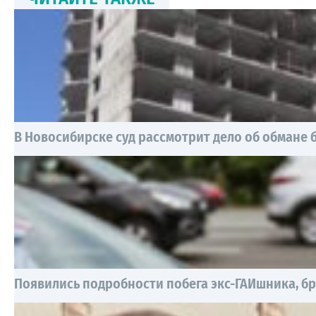
В Новосибирске суд рассмотрит дело об обмане 
Появились подробности побега экс-ГАИшника, б