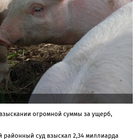
взыскании огромной суммы за ущерб,
 районный суд взыскал 2,34 миллиарда