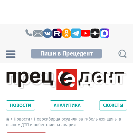
Skip to content
Пиши в Прецедент
Прецедент TV
Самые актуальные новости Новосибирска и
Новосибирской области. Читайте свежие
НОВОСТИ
АНАЛИТИКА
СЮЖЕТЫ
новости на сайте сетевого издания
Precedent.
Новости
Новосибирца осудили за гибель женщины в
пьяном ДТП и побег с места аварии