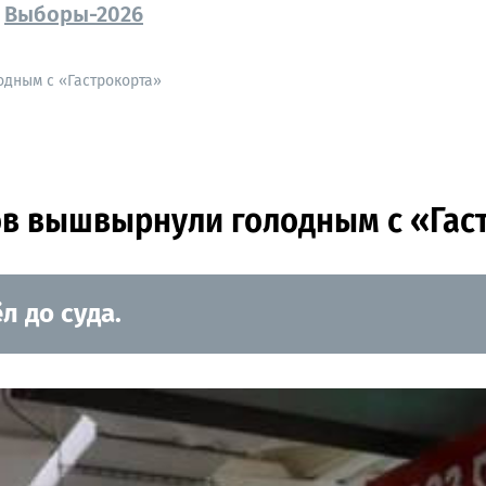
Выборы-2026
дным с «Гастрокорта»
в вышвырнули голодным с «Гас
 до суда.