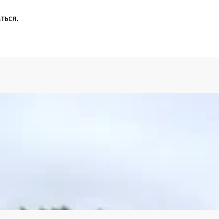
ться
.