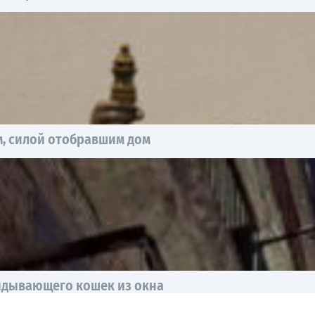
, силой отобравшим дом
идывающего кошек из окна