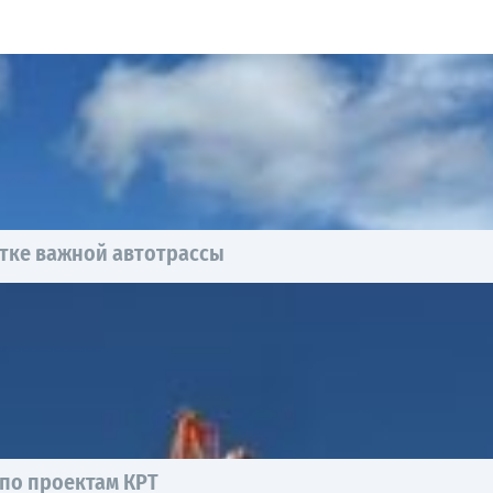
тке важной автотрассы
 по проектам КРТ