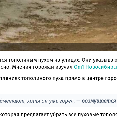
я тополиным пухом на улицах. Они указывают н
асно. Мнения горожан изучал
Om1 Новосибирск
плениях тополиного пуха прямо в центре горо
одметают, хотя он уже горел, —
возмущается
оторая предлагает убрать все пуховые тополя