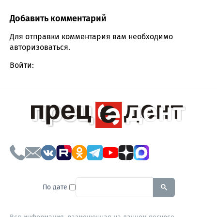
Добавить комментарий
Comment section
Для отправки комментария вам необходимо
авторизоваться
.
Войти:
To search this site, enter a sear
По дате