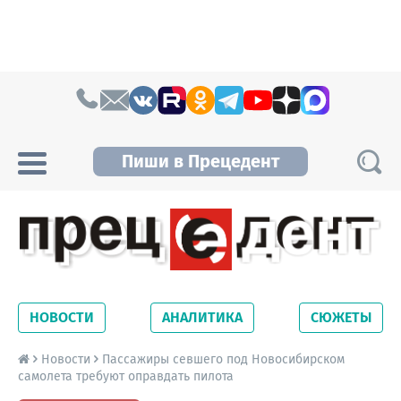
Skip to content
Пиши в Прецедент
Прецедент TV
Самые актуальные новости Новосибирска и
Новосибирской области. Читайте свежие
НОВОСТИ
АНАЛИТИКА
СЮЖЕТЫ
новости на сайте сетевого издания
Precedent.
Новости
Пассажиры севшего под Новосибирском
самолета требуют оправдать пилота