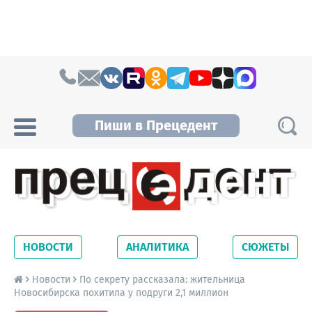
Skip to content
Пиши в Прецедент
Прецедент TV
Самые актуальные новости Новосибирска и
Новосибирской области. Читайте свежие
НОВОСТИ
АНАЛИТИКА
СЮЖЕТЫ
новости на сайте сетевого издания
Precedent.
Новости
По секрету рассказала: жительница
Новосибирска похитила у подруги 2,1 миллион