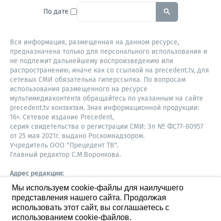
To search this site, enter a sear
По дате
Вся информация, размещенная на данном ресурсе,
предназначена только для персонального использования и
не подлежит дальнейшему воспроизведению или
распространению, иначе как со ссылкой на precedent.tv, для
сетевых СМИ обязательна гиперссылка. По вопросам
использования размещенного на ресурсе
мультимедиаконтента обращайтесь по указанным на сайте
precedent.tv контактам. Знак информационной продукции:
16+. Сетевое издание Precedent,
серия свидетельства о регистрации СМИ: Эл № ФС77-80957
от 25 мая 2021г. выдано Роскомнадзором.
Учредитель ООО "Прецедент ТВ".
Главный редактор С.М.Воронкова.
Адрес редакции:
Советская, 52, 4 этаж, офис 401
Мы используем cookie-файлы для наилучшего
630087,
представления нашего сайта. Продолжая
Новосибирск
8-960-779-12-96,
использовать этот сайт, вы соглашаетесь с
S.Voronkova@precedent.tv
использованием cookie-файлов.