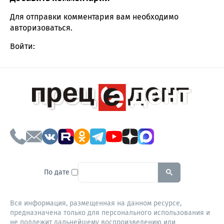
Comment section
Для отправки комментария вам необходимо
авторизоваться
.
Войти:
To search this site, enter a sear
По дате
Вся информация, размещенная на данном ресурсе,
предназначена только для персонального использования и
не подлежит дальнейшему воспроизведению или