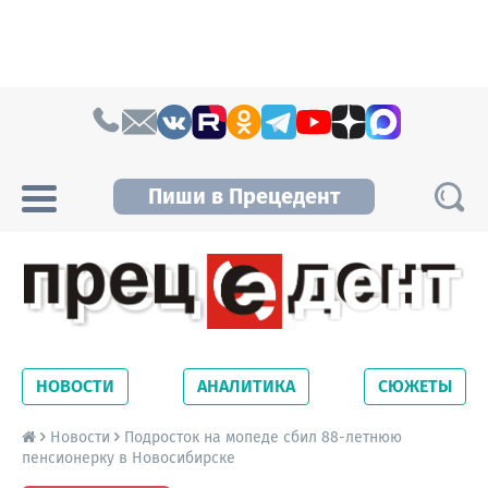
Skip to content
Пиши в Прецедент
Прецедент TV
Самые актуальные новости Новосибирска и
Новосибирской области. Читайте свежие
НОВОСТИ
АНАЛИТИКА
СЮЖЕТЫ
новости на сайте сетевого издания
Precedent.
Новости
Подросток на мопеде сбил 88-летнюю
пенсионерку в Новосибирске