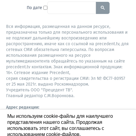
To search this site, enter a sear
По дате
Вся информация, размещенная на данном ресурсе,
предназначена только для персонального использования и
не подлежит дальнейшему воспроизведению или
распространению, иначе как со ссылкой на precedent.tv, для
сетевых СМИ обязательна гиперссылка. По вопросам
использования размещенного на ресурсе
мультимедиаконтента обращайтесь по указанным на сайте
precedent.tv контактам. Знак информационной продукции:
16+. Сетевое издание Precedent,
серия свидетельства о регистрации СМИ: Эл № ФС77-80957
от 25 мая 2021г. выдано Роскомнадзором.
Учредитель ООО "Прецедент ТВ".
Главный редактор С.М.Воронкова.
Адрес редакции:
Советская, 52, 4 этаж, офис 401
Мы используем cookie-файлы для наилучшего
630087,
представления нашего сайта. Продолжая
Новосибирск
8-960-779-12-96,
использовать этот сайт, вы соглашаетесь с
S.Voronkova@precedent.tv
использованием cookie-файлов.