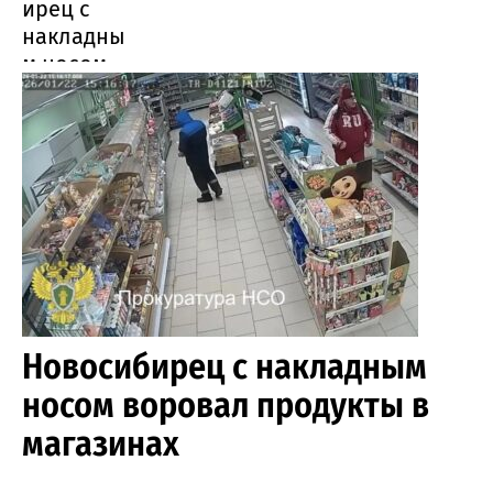
ирец с
накладны
м носом
воровал
продукты
в
магазинах
города
Новосибирец с накладным
носом воровал продукты в
магазинах