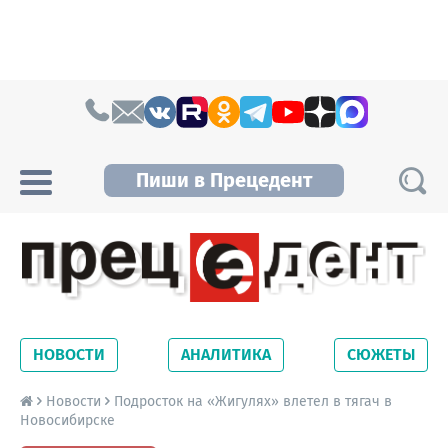
Skip to content
Пиши в Прецедент
Прецедент TV
Самые актуальные новости Новосибирска и
Новосибирской области. Читайте свежие
НОВОСТИ
АНАЛИТИКА
СЮЖЕТЫ
новости на сайте сетевого издания
Precedent.
Новости
Подросток на «Жигулях» влетел в тягач в
Новосибирске