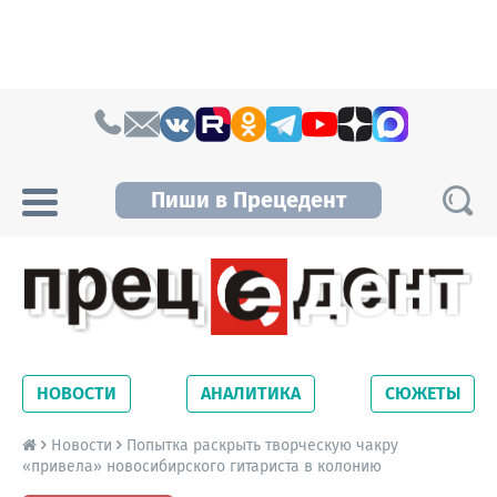
Skip to content
Пиши в Прецедент
Прецедент TV
Самые актуальные новости Новосибирска и
Новосибирской области. Читайте свежие
НОВОСТИ
АНАЛИТИКА
СЮЖЕТЫ
новости на сайте сетевого издания
Precedent.
Новости
Попытка раскрыть творческую чакру
«привела» новосибирского гитариста в колонию