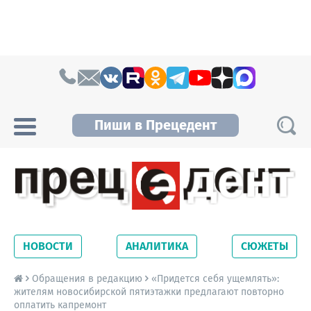
Skip to content
Пиши в Прецедент
Прецедент TV
Самые актуальные новости Новосибирска и
Новосибирской области. Читайте свежие
НОВОСТИ
АНАЛИТИКА
СЮЖЕТЫ
новости на сайте сетевого издания
Precedent.
Обращения в редакцию
«Придется себя ущемлять»:
жителям новосибирской пятиэтажки предлагают повторно
оплатить капремонт